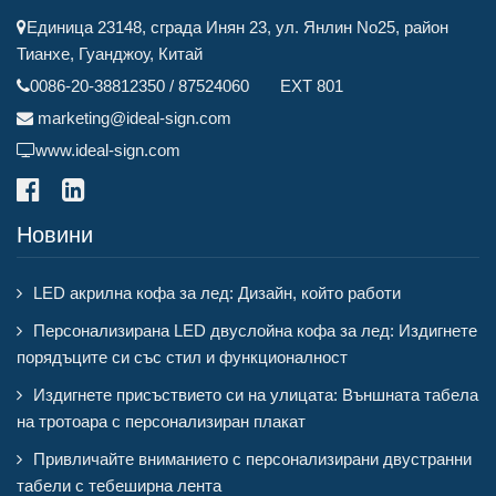
Единица 23148, сграда Инян 23, ул. Янлин No25, район
Тианхе, Гуанджоу, Китай
0086-20-38812350 / 87524060 EXT 801
marketing@ideal-sign.com
www.ideal-sign.com
Новини
LED акрилна кофа за лед: Дизайн, който работи
Персонализирана LED двуслойна кофа за лед: Издигнете
порядъците си със стил и функционалност
Издигнете присъствието си на улицата: Външната табела
на тротоара с персонализиран плакат
Привличайте вниманието с персонализирани двустранни
табели с тебеширна лента