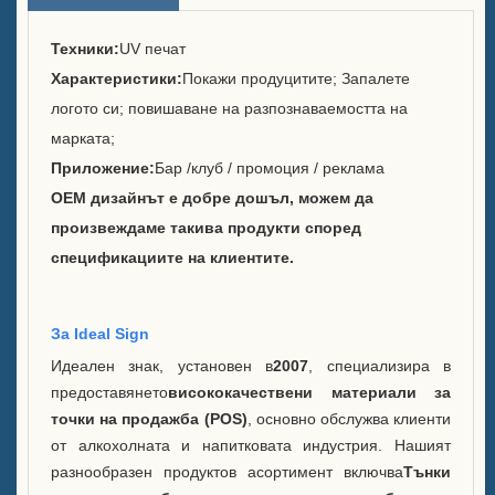
Марки, които обслужвахме
Техники:
UV печат
Устойчивост
Характеристики:
Покажи продуцитите; Запалете
логото си; повишаване на разпознаваемостта на
Нашият екип
марката;
Приложение:
Бар /клуб / промоция / реклама
Каталог
OEM дизайнът е добре дошъл, можем да
Случай
произвеждаме такива продукти според
спецификациите на клиентите.
Кутия E LED квадратна
ледена кофа
За Ideal Sign
Дисплей с форма на смола
Идеален знак, установен в
2007
, специализира в
на корпус D X
предоставянето
висококачествени материали за
точки на продажба (POS)
, основно обслужва клиенти
Охладител за лед за
от алкохолната и напитковата индустрия. Нашият
търкаляне на корпус C
разнообразен продуктов асортимент включва
Тънки