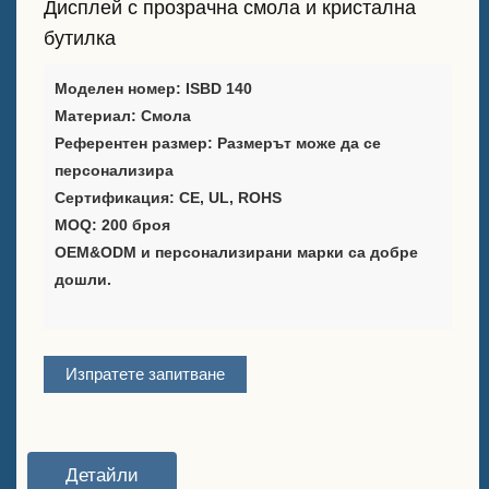
Дисплей с прозрачна смола и кристална
бутилка
Доставчик на решения за
опаковане на вино
Моделен номер: ISBD 140
Материал: Смола
Стойка за персонализирано
Референтен размер: Размерът може да се
меню за маса
персонализира
Ледена кофа
Сертификация: CE, UL, ROHS
MOQ: 200 броя
Аксесоари за бар
OEM&ODM и персонализирани марки са добре
дошли.
Отварачка за бутилки на
капак бар
За нас
Изпратете запитване
Кои сме ние
Служба
Детайли