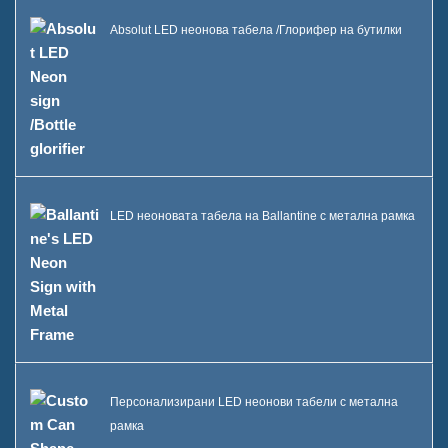
Absolut LED неонова табела /Глорифер на бутилки
LED неоновата табела на Ballantine с метална рамка
Персонализирани LED неонови табели с метална
рамка