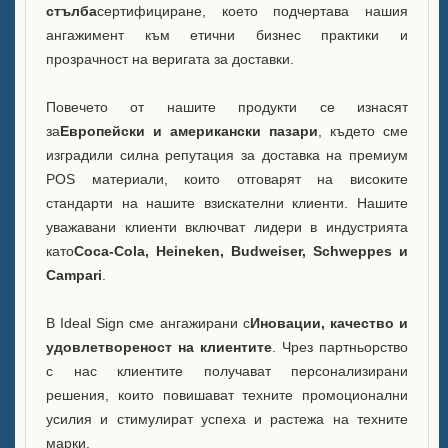
стълба
сертифициране, което подчертава нашия
ангажимент към етични бизнес практики и
прозрачност на веригата за доставки.
Повечето от нашите продукти се изнасят
за
Европейски и американски пазари
, където сме
изградили силна репутация за доставка на премиум
POS материали, които отговарят на високите
стандарти на нашите взискателни клиенти. Нашите
уважавани клиенти включват лидери в индустрията
като
Coca-Cola, Heineken, Budweiser, Schweppes и
Campari
.
В Ideal Sign сме ангажирани с
Иновации, качество и
удовлетвореност на клиентите
. Чрез партньорство
с нас клиентите получават персонализирани
решения, които повишават техните промоционални
усилия и стимулират успеха и растежа на техните
марки.