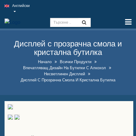
Английски
Начало
Възможности
Знак Slim Light
Дисплей с прозрачна смола и
кристална бутилка
Външен табела на пъб
Начало
Всички Продукти
Вътрешни бизнес табели на
Впечатляващ Дизайн На Бутилки С Алкохол
най-добра цена
Несветлинен Дисплей
Дисплей С Прозрачна Смола И Кристална Бутилка
Оптимални решения за
фалшиви неонови табели
Впечатляващ дизайн на
бутилки с алкохол
А-образни табели с тебешир
за продажба