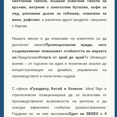
светлинни табели, външни осветени табели на
Кутия B LED кофа за лед
кръчми, витрини с алкохолни бутилки, кофи за
лед, рекламни дъски за тебешир, опаковки за
Витрина с бутилка с алкохол
вино, рафтове
, и различни други продукти, свързани
А
с барове.
Често задавани въпроси
Нашата мисия е да помагаме на клиентите си да
Новини
достигнат своите
Промоционални нужди, като
същевременно повишават стойността на марката
Свържете се с нас
си.
Предлагаме
Услуги от край до край
Те обхващат
всичко – от търсене на идеи и технически анализ до
концептуализация на дизайна, управление на
производството и логистичен надзор.
С офиси в
Гуанджоу, Китай и Хонконг
, Ideal Sign е
стратегически позиционирана да се възползва от
производствените възможности на региона и да
осигури ефективно глобално разпространение.
Гордеем се, че сме заслужили
Одит на SEDEX с 4