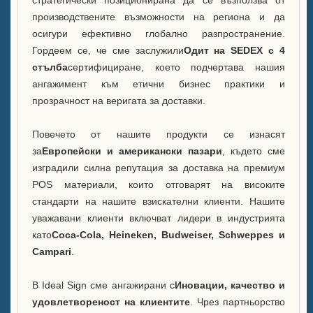
стратегически позиционирана да се възползва от
производствените възможности на региона и да
осигури ефективно глобално разпространение.
Гордеем се, че сме заслужили
Одит на SEDEX с 4
стълба
сертифициране, което подчертава нашия
ангажимент към етични бизнес практики и
прозрачност на веригата за доставки.
Повечето от нашите продукти се изнасят
за
Европейски и американски пазари
, където сме
изградили силна репутация за доставка на премиум
POS материали, които отговарят на високите
стандарти на нашите взискателни клиенти. Нашите
уважавани клиенти включват лидери в индустрията
като
Coca-Cola, Heineken, Budweiser, Schweppes и
Campari
.
В Ideal Sign сме ангажирани с
Иновации, качество и
удовлетвореност на клиентите
. Чрез партньорство