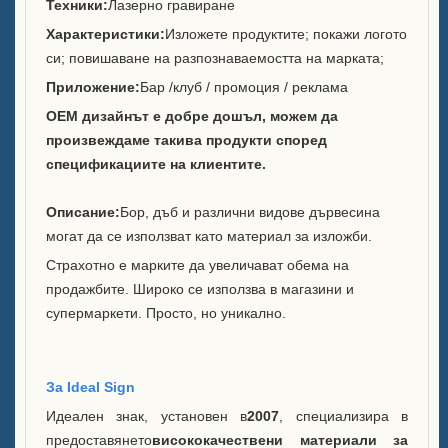
Техники:
Лазерно гравиране
Марки, които обслужвахме
Характеристики:
Изложете продуктите; покажи логото
си; повишаване на разпознаваемостта на марката;
Устойчивост
Приложение:
Бар /клуб / промоция / реклама
Нашият екип
OEM дизайнът е добре дошъл, можем да
произвеждаме такива продукти според
Каталог
спецификациите на клиентите.
Случай
Описание:
Бор, дъб и различни видове дървесина
могат да се използват като материал за изложби.
Кутия E LED квадратна
Страхотно е марките да увеличават обема на
ледена кофа
продажбите. Широко се използва в магазини и
супермаркети. Просто, но уникално.
Дисплей с форма на смола
на корпус D X
Охладител за лед за
За Ideal Sign
търкаляне на корпус C
Идеален знак, установен в
2007
, специализира в
предоставянето
висококачествени материали за