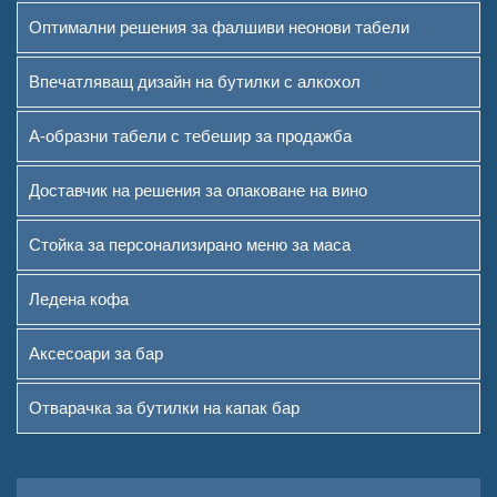
Оптимални решения за фалшиви неонови табели
Доставчик на решения за
опаковане на вино
Впечатляващ дизайн на бутилки с алкохол
Стойка за персонализирано
А-образни табели с тебешир за продажба
меню за маса
Доставчик на решения за опаковане на вино
Ледена кофа
Стойка за персонализирано меню за маса
Аксесоари за бар
Отварачка за бутилки на
Ледена кофа
капак бар
Аксесоари за бар
За нас
Отварачка за бутилки на капак бар
Кои сме ние
Служба