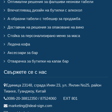
Оптимални решения за фалшиви неонови табели
Впечатляващ дизайн на бутилки с алкохол
А-образни табели с тебешир за продажба
Доставчик на решения за опаковане на вино
Стойка за персонализирано меню за маса
Ледена кофа
Аксесоари за бар
Отварачка за бутилки на капак бар
Свържете се с нас
Единица 23148, сграда Инян 23, ул. Янлин No25, район
Тианхе, Гуанджоу, Китай
0086-20-38812350 / 87524060 EXT 801
marketing@ideal-sign.com