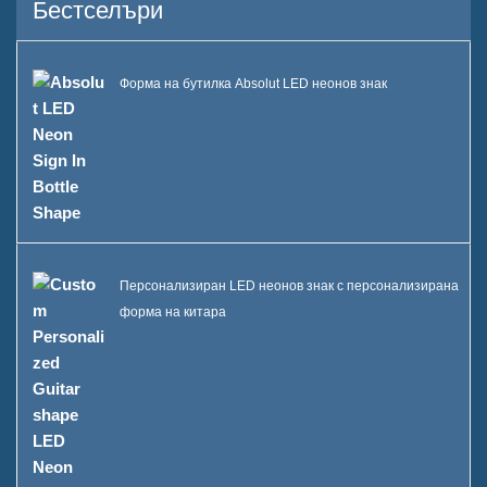
Бестселъри
Марки, които обслужвахме
Устойчивост
Форма на бутилка Absolut LED неонов знак
Нашият екип
Каталог
Случай
Кутия E LED квадратна
Персонализиран LED неонов знак с персонализирана
ледена кофа
форма на китара
Дисплей с форма на смола
на корпус D X
Охладител за лед за
търкаляне на корпус C