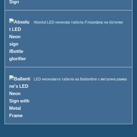
Кутия B LED кофа за лед
Витрина с бутилка с алкохол
Absolut LED неонова табела /Глорифер на бутилки
А
Често задавани въпроси
Новини
Свържете се с нас
LED неоновата табела на Ballantine с метална рамка