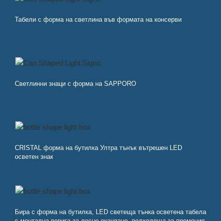
Табели с форма на светлина във формата на консерви
Светлинни знаци с форма на SAPPORO
CRISTAL форма на бутилка Ултра тънък вътрешен LED
осветен знак
Бира с форма на бутилка, LED светеща тънка осветена табела
с ментална верига за лесно окачване, подходяща за промоция