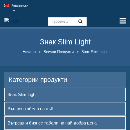
Английски
Начало
Възможности
Знак Slim Light
Знак Slim Light
Външен табела на пъб
Начало
Всички Продукти
Знак Slim Light
Вътрешни бизнес табели на
най-добра цена
Категории продукти
Оптимални решения за
фалшиви неонови табели
Знак Slim Light
Впечатляващ дизайн на
бутилки с алкохол
Външен табела на пъб
А-образни табели с тебешир
Вътрешни бизнес табели на най-добра цена
за продажба