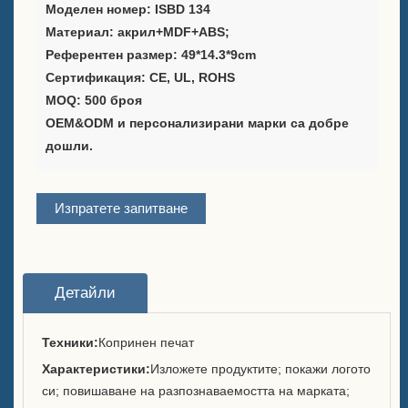
Моделен номер: ISBD 134
Материал: акрил+MDF+ABS;
Доставчик на решения за
Референтен размер: 49*14.3*9cm
опаковане на вино
Сертификация: CE, UL, ROHS
Стойка за персонализирано
MOQ: 500 броя
меню за маса
OEM&ODM и персонализирани марки са добре
дошли.
Ледена кофа
Аксесоари за бар
Изпратете запитване
Отварачка за бутилки на
капак бар
Детайли
За нас
Техники:
Копринен печат
Кои сме ние
Характеристики:
Изложете продуктите; покажи логото
Служба
си; повишаване на разпознаваемостта на марката;