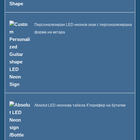
Персонализиран LED неонов знак с персонализирана
форма на китара
Absolut LED неонова табела /Глорифер на бутилки