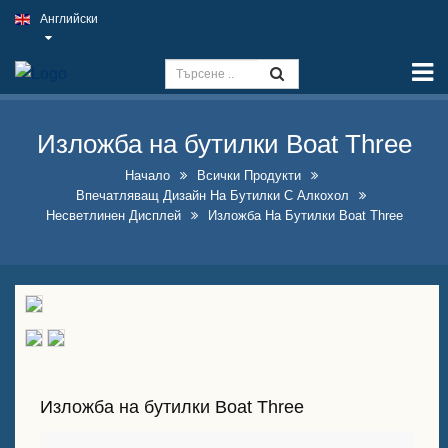
Английски
Начало
Възможности
Знак Slim Light
Изложба на бутилки Boat Three
Външен табела на пъб
Начало
Всички Продукти
Впечатляващ Дизайн На Бутилки С Алкохол
Вътрешни бизнес табели на
Несветлинен Дисплей
Изложба На Бутилки Boat Three
най-добра цена
Оптимални решения за
фалшиви неонови табели
Впечатляващ дизайн на
бутилки с алкохол
Изложба на бутилки Boat Three
А-образни табели с тебешир
за продажба