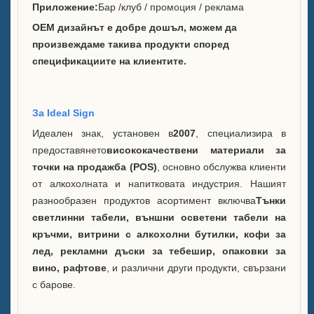
Приложение:
Бар /клуб / промоция / реклама
Марки, които обслужвахме
OEM дизайнът е добре дошъл, можем да
произвеждаме такива продукти според
Устойчивост
спецификациите на клиентите.
Нашият екип
Каталог
За Ideal Sign
Идеален знак, установен в
2007
, специализира в
Случай
предоставянето
висококачествени материали за
точки на продажба (POS)
, основно обслужва клиенти
Кутия E LED квадратна
от алкохолната и напитковата индустрия. Нашият
ледена кофа
разнообразен продуктов асортимент включва
Тънки
светлинни табели, външни осветени табели на
Дисплей с форма на смола
кръчми, витрини с алкохолни бутилки, кофи за
на корпус D X
лед, рекламни дъски за тебешир, опаковки за
вино, рафтове
, и различни други продукти, свързани
Охладител за лед за
с барове.
търкаляне на корпус C