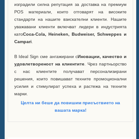
изградили силна репутация за доставка на премиум
POS материали, които отговарят на високите
стандарти на нашите взискателни клиенти. Нашите
уважавани клиенти включват лидери в индустрията
като
Coca-Cola, Heineken, Budweiser, Schweppes и
Campari
.
В Ideal Sign сме ангажирани с
Иновации, качество и
удовлетвореност на клиентите
. Чрез партньорство
с нас клиентите получават персонализирани
решения, които повишават техните промоционални
усилия и стимулират успеха и растежа на техните
марки.
Целта ни беше да повишим присъствието на
вашата марка!