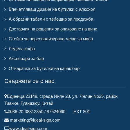
Впечатляващ дизайн на бутилки с алкохол
А-образни табели с тебешир за продажба
Доставчик на решения за опаковане на вино
Стойка за персонализирано меню за маса
Ледена кофа
Аксесоари за бар
Отварачка за бутилки на капак бар
Свържете се с нас
Единица 23148, сграда Инян 23, ул. Янлин No25, район
Тианхе, Гуанджоу, Китай
0086-20-38812350 / 87524060 EXT 801
marketing@ideal-sign.com
www.ideal-sign.com