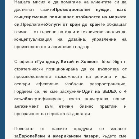
Нашата мисия е да помагаме на клиентите си да
Кутия B LED кофа за лед
достигнат своите
Промоционални нужди, като
Витрина с бутилка с алкохол
същевременно повишават стойността на марката
А
си.
Предлагаме
Услуги от край до край
Те обхващат
всичко – от търсене на идеи и технически анализ до
Често задавани въпроси
концептуализация на дизайна, управление на
производството и логистичен надзор.
Новини
С офиси в
Гуанджоу, Китай и Хонконг
, Ideal Sign е
Свържете се с нас
стратегически позиционирана да се възползва от
производствените възможности на региона и да
осигури ефективно глобално разпространение.
Гордеем се, че сме заслужили
Одит на SEDEX с 4
стълба
сертифициране, което подчертава нашия
ангажимент към етични бизнес практики и
прозрачност на веригата за доставки.
Повечето от нашите продукти се изнасят
за
Европейски и американски пазари
, където сме