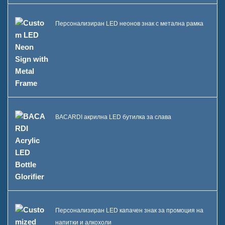
Персонализиран LED неонов знак с метална рамка
BACARDI акрилна LED бутилка за слава
Персонализиран LED капачен знак за промоция на
напитки и алкохоли